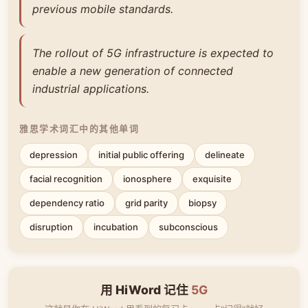
previous mobile standards.
The rollout of 5G infrastructure is expected to
enable a new generation of connected
industrial applications.
雅思学术词汇中的其他单词
depression
initial public offering
delineate
facial recognition
ionosphere
exquisite
dependency ratio
grid parity
biopsy
disruption
incubation
subconscious
用 HiWord 记住
5G