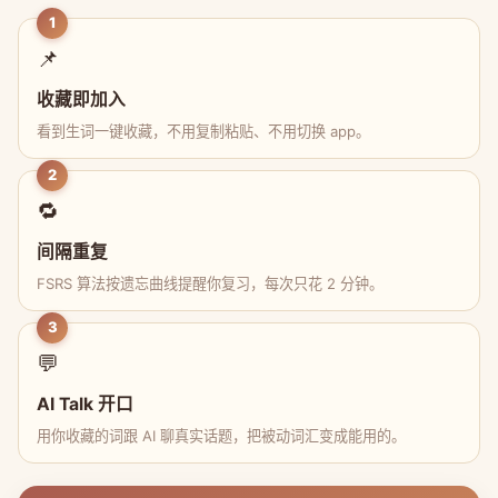
1
📌
收藏即加入
看到生词一键收藏，不用复制粘贴、不用切换 app。
2
🔁
间隔重复
FSRS 算法按遗忘曲线提醒你复习，每次只花 2 分钟。
3
💬
AI Talk 开口
用你收藏的词跟 AI 聊真实话题，把被动词汇变成能用的。