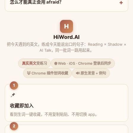
怎么才能真正会用 afraid？
H
HiWord.AI
把今天遇到的英文，练成今天能说出口的句子：Reading × Shadow ×
AI Talk，同一批词一路用起来。
真实英文
变练习
🌐 Web · iOS · Chrome 登录后同步
🦊 Chrome 插件划词收藏
🔊 原生发音 + 例句
1
📌
收藏即加入
看到生词一键收藏，不用复制粘贴、不用切换 app。
2