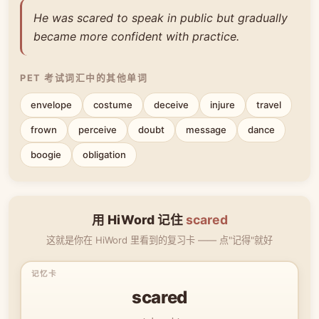
He was scared to speak in public but gradually
became more confident with practice.
PET 考试词汇中的其他单词
envelope
costume
deceive
injure
travel
frown
perceive
doubt
message
dance
boogie
obligation
用 HiWord 记住
scared
这就是你在 HiWord 里看到的复习卡 —— 点"记得"就好
scared