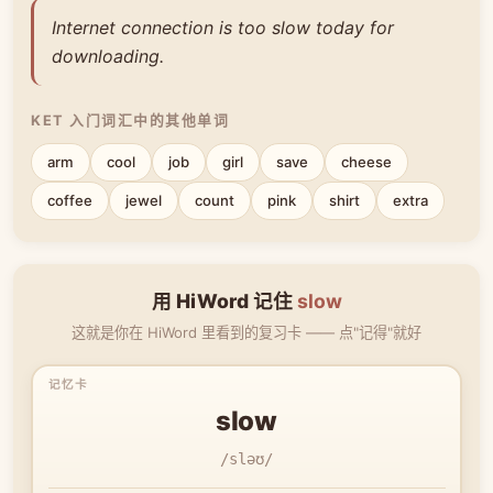
Internet connection is too slow today for
downloading.
KET 入门词汇中的其他单词
arm
cool
job
girl
save
cheese
coffee
jewel
count
pink
shirt
extra
用 HiWord 记住
slow
这就是你在 HiWord 里看到的复习卡 —— 点"记得"就好
slow
/sləʊ/