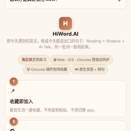
H
HiWord.AI
把今天遇到的英文，练成今天能说出口的句子：Reading × Shadow ×
AI Talk，同一批词一路用起来。
真实英文
变练习
🌐 Web · iOS · Chrome 登录后同步
🦊 Chrome 插件划词收藏
🔊 原生发音 + 例句
1
📌
收藏即加入
看到生词一键收藏，不用复制粘贴、不用切换 app。
2
🔁