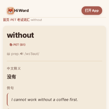
HiWord
打开 App
首页
›
PET 考试词汇
›
without
without
📚 PET (B1)
📖 prep.
🔊 /wɪˈðaʊt/
中文释义
没有
例句
I cannot work without a coffee first.