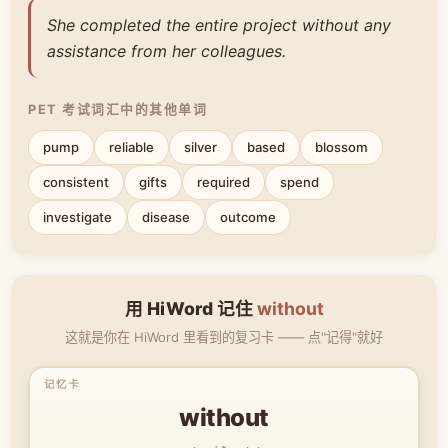
She completed the entire project without any
assistance from her colleagues.
PET 考试词汇中的其他单词
pump
reliable
silver
based
blossom
consistent
gifts
required
spend
investigate
disease
outcome
用 HiWord 记住
without
这就是你在 HiWord 里看到的复习卡 —— 点"记得"就好
without