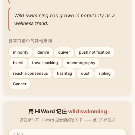
Wild swimming has grown in popularity as a
wellness trend.
日常口语中的其他单词
minority
derive
quiver
push notification
block
travel hacking
mammography
reach a consensus
hashtag
dust
sibling
Cancer
用 HiWord 记住
wild swimming
这就是你在 HiWord 里看到的复习卡 —— 点"记得"就好