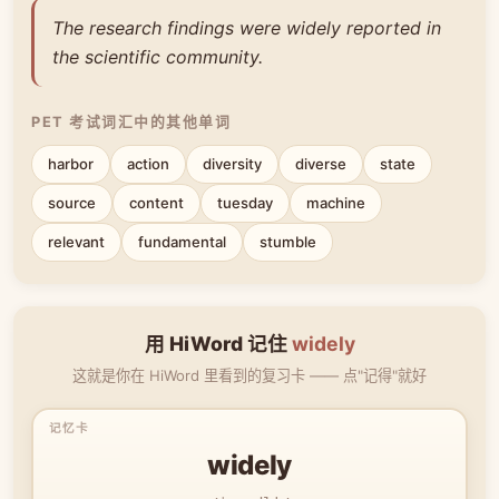
The research findings were widely reported in
the scientific community.
PET 考试词汇中的其他单词
harbor
action
diversity
diverse
state
source
content
tuesday
machine
relevant
fundamental
stumble
用 HiWord 记住
widely
这就是你在 HiWord 里看到的复习卡 —— 点"记得"就好
widely