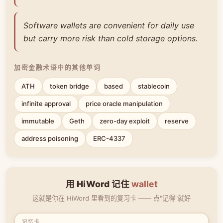
Software wallets are convenient for daily use
but carry more risk than cold storage options.
加密金融术语中的其他单词
ATH
token bridge
based
stablecoin
infinite approval
price oracle manipulation
immutable
Geth
zero-day exploit
reserve
address poisoning
ERC-4337
用 HiWord 记住
wallet
这就是你在 HiWord 里看到的复习卡 —— 点"记得"就好