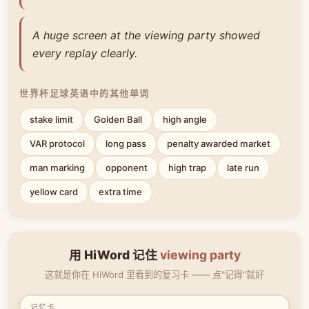
A huge screen at the viewing party showed
every replay clearly.
世界杯足球英语中的其他单词
stake limit
Golden Ball
high angle
VAR protocol
long pass
penalty awarded market
man marking
opponent
high trap
late run
yellow card
extra time
用 HiWord 记住
viewing party
这就是你在 HiWord 里看到的复习卡 —— 点"记得"就好