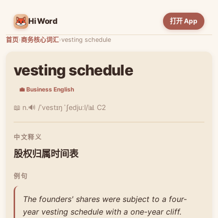
HiWord
打开 App
首页
›
商务核心词汇
›
vesting schedule
vesting schedule
💼 Business English
📖 n.
🔊 /ˈvestɪŋ ˈʃedjuːl/
📊 C2
中文释义
股权归属时间表
例句
The founders' shares were subject to a four-
year vesting schedule with a one-year cliff.