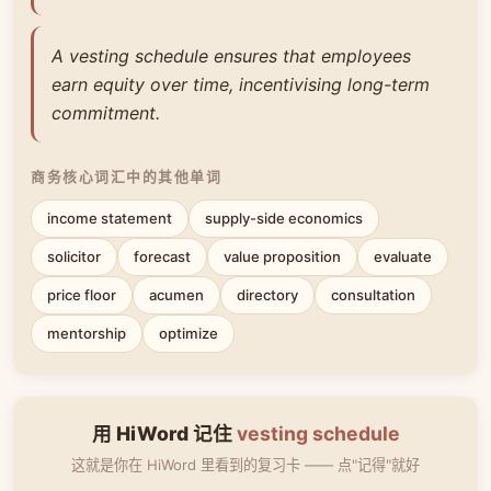
A vesting schedule ensures that employees
earn equity over time, incentivising long-term
commitment.
商务核心词汇中的其他单词
income statement
supply-side economics
solicitor
forecast
value proposition
evaluate
price floor
acumen
directory
consultation
mentorship
optimize
用 HiWord 记住
vesting schedule
这就是你在 HiWord 里看到的复习卡 —— 点"记得"就好