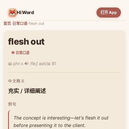
HiWord
打开 App
首页
›
日常口语
›
flesh out
flesh out
💬 日常口语
📖 phr.v.
🔊 /flɛʃ aʊt/
📊 B1
中文释义
充实 / 详细阐述
例句
The concept is interesting—let's flesh it out
before presenting it to the client.