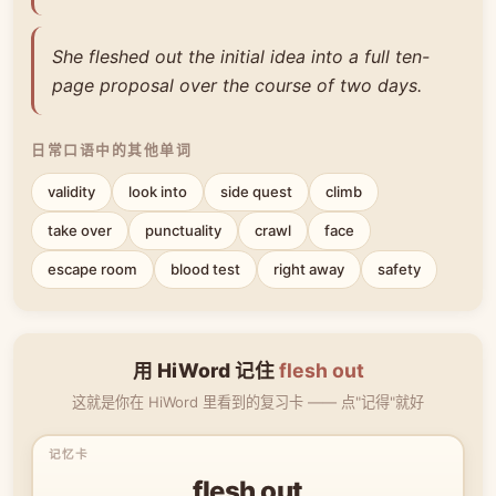
She fleshed out the initial idea into a full ten-
page proposal over the course of two days.
日常口语中的其他单词
validity
look into
side quest
climb
take over
punctuality
crawl
face
escape room
blood test
right away
safety
用 HiWord 记住
flesh out
这就是你在 HiWord 里看到的复习卡 —— 点"记得"就好
flesh out