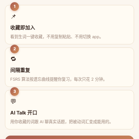
1
📌
收藏即加入
看到生词一键收藏，不用复制粘贴、不用切换 app。
2
🔁
间隔重复
FSRS 算法按遗忘曲线提醒你复习，每次只花 2 分钟。
3
💬
AI Talk 开口
用你收藏的词跟 AI 聊真实话题，把被动词汇变成能用的。