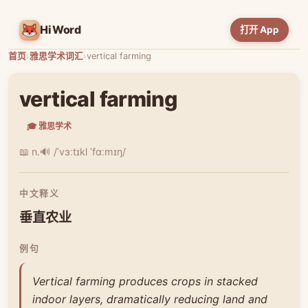
HiWord
打开 App
首页
›
雅思学术词汇
›
vertical farming
vertical farming
🎓 雅思学术
📖 n.
🔊 /ˈvɜːtɪkl ˈfɑːmɪŋ/
中文释义
垂直农业
例句
Vertical farming produces crops in stacked
indoor layers, dramatically reducing land and