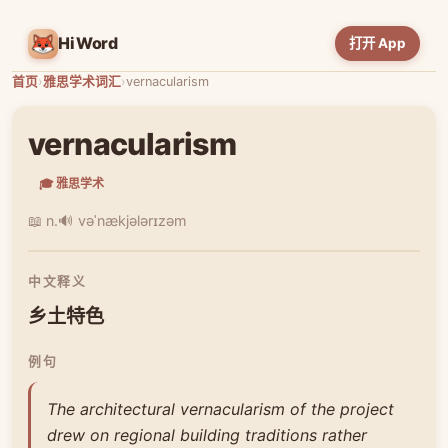
HiWord
打开 App
首页
›
雅思学术词汇
›
vernacularism
vernacularism
🎓 雅思学术
📖 n.
🔊 vəˈnækjələrɪzəm
中文释义
乡土特色
例句
The architectural vernacularism of the project
drew on regional building traditions rather