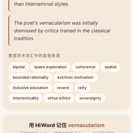
than international styles.
The poet's vernacularism was initially
dismissed by critics trained in the classical
tradition.
雅思学术词汇中的其他单词
bipolar
space exploration
coherence
spatial
bounded rationality
extrinsic motivation
inclusive education
revere
reify
intertextuality
virtue ethics
sovereignty
用 HiWord 记住
vernacularism