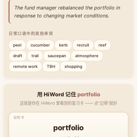
The fund manager rebalanced the portfolio in
response to changing market conditions.
日常口语中的其他单词
peel
cucumber
kerb
recruit
reef
draft
trail
saucepan
atmosphere
remote work
TBH
shopping
用 HiWord 记住
portfolio
这就是你在 HiWord 里看到的复习卡 —— 点"记得"就好
portfolio