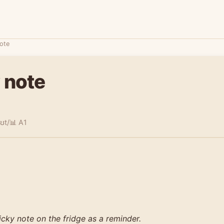
note
 note
oʊt/
📊 A1
ticky note on the fridge as a reminder.