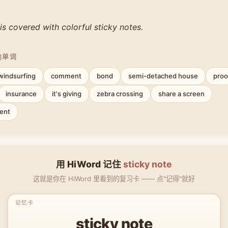
is covered with colorful sticky notes.
他单词
windsurfing
comment
bond
semi-detached house
proo
insurance
it's giving
zebra crossing
share a screen
ent
用 HiWord 记住
sticky note
这就是你在 HiWord 里看到的复习卡 —— 点"记得"就好
sticky note