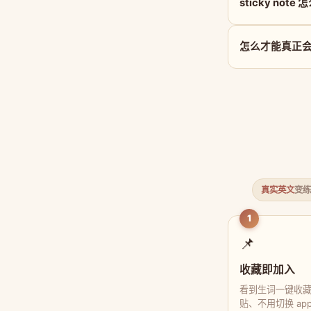
sticky note
怎么才能真正会用 
真实英文
变练
1
📌
收藏即加入
看到生词一键收
贴、不用切换 ap