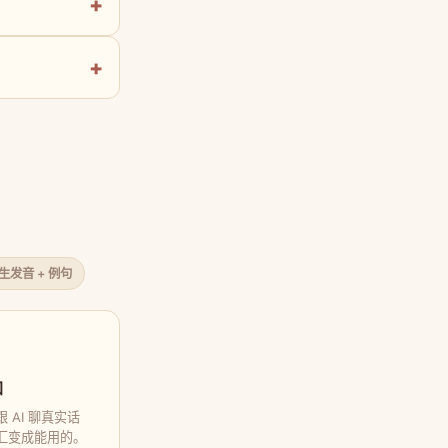
原生发音 + 例句
口
 AI 聊真实话
汇变成能用的。