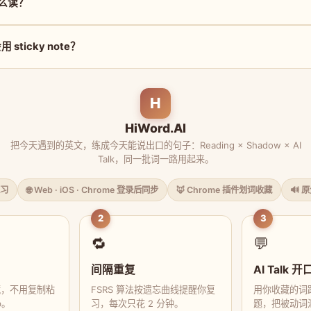
 怎么读？
sticky note？
H
HiWord.AI
把今天遇到的英文，练成今天能说出口的句子：Reading × Shadow × AI
Talk，同一批词一路用起来。
习
🌐 Web · iOS · Chrome 登录后同步
🦊 Chrome 插件划词收藏
🔊 
2
3
🔁
💬
间隔重复
AI Talk 开
藏，不用复制粘
FSRS 算法按遗忘曲线提醒你复
用你收藏的词跟
p。
习，每次只花 2 分钟。
题，把被动词