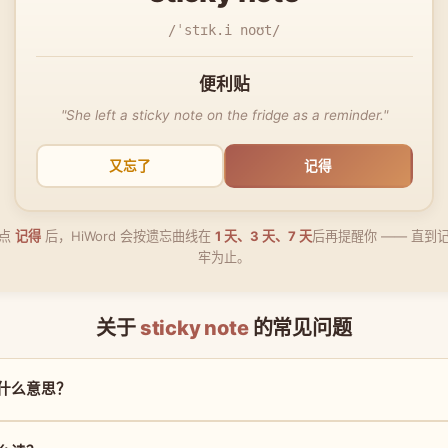
/ˈstɪk.i noʊt/
便利贴
"She left a sticky note on the fridge as a reminder."
又忘了
记得
点
记得
后，HiWord 会按遗忘曲线在
1 天、3 天、7 天
后再提醒你 —— 直到
牢为止。
关于
sticky note
的常见问题
e 是什么意思？