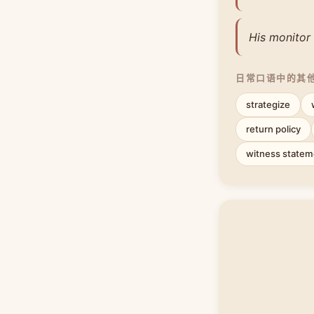
His monitor 
日常口语中的其
strategize
return policy
witness statem