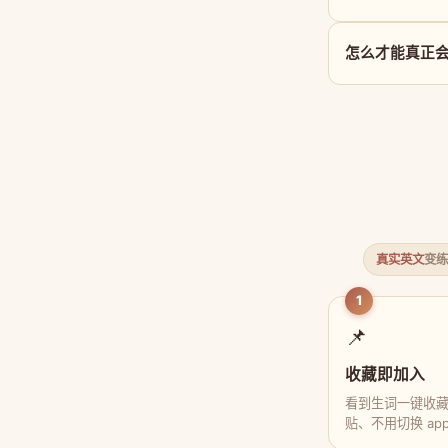
怎么才能真正会用 t
真实英文
变练
1
📌
收藏即加入
看到生词一键收
贴、不用切换 ap