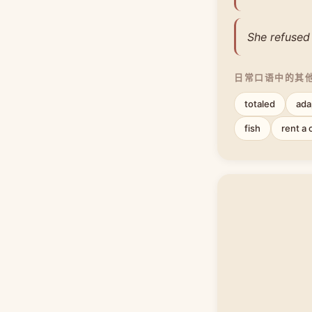
She refused
日常口语中的其
totaled
ada
fish
rent a 