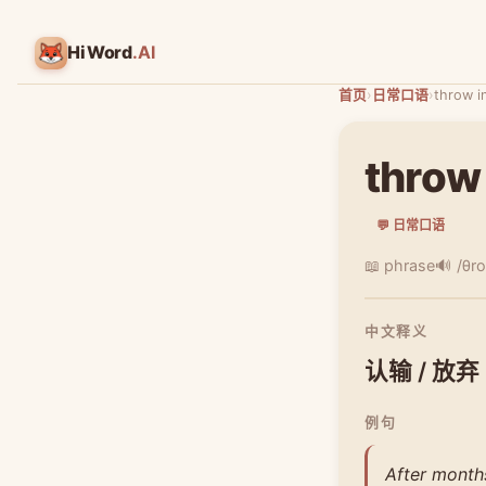
HiWord
.AI
首页
›
日常口语
›
throw i
throw 
💬 日常口语
📖 phrase
🔊 /θro
中文释义
认输 / 放弃
例句
After months