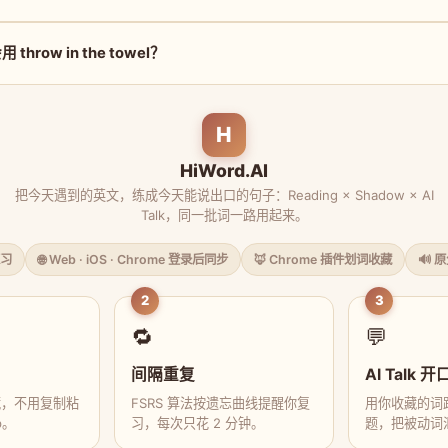
hrow in the towel？
H
HiWord.AI
把今天遇到的英文，练成今天能说出口的句子：Reading × Shadow × AI
Talk，同一批词一路用起来。
习
🌐 Web · iOS · Chrome 登录后同步
🦊 Chrome 插件划词收藏
🔊 
2
3
🔁
💬
间隔重复
AI Talk 开
藏，不用复制粘
FSRS 算法按遗忘曲线提醒你复
用你收藏的词跟
p。
习，每次只花 2 分钟。
题，把被动词