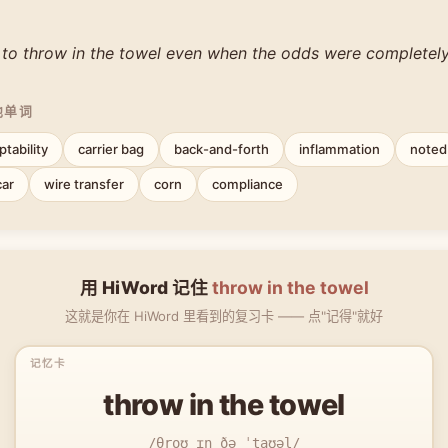
 to throw in the towel even when the odds were completely 
他单词
ptability
carrier bag
back-and-forth
inflammation
noted
car
wire transfer
corn
compliance
用 HiWord 记住
throw in the towel
这就是你在 HiWord 里看到的复习卡 —— 点"记得"就好
throw in the towel
/θroʊ ɪn ðə ˈtaʊəl/