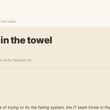
n the towel
in the towel
ʊ ɪn ðə ˈtaʊəl/
📊 A2
 of trying to fix the failing system, the IT team threw in th