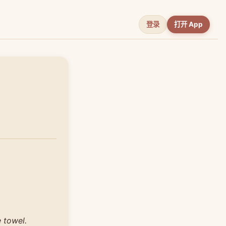
登录
打开 App
e towel.