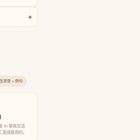
原生发音 + 例句
口
 AI 聊真实话
汇变成能用的。