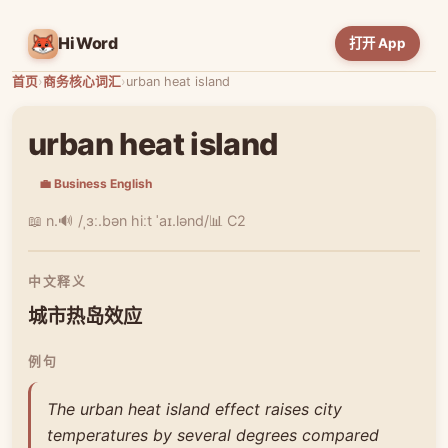
HiWord
打开 App
首页
›
商务核心词汇
›
urban heat island
urban heat island
💼 Business English
📖 n.
🔊 /ˌɜː.bən hiːt ˈaɪ.lənd/
📊 C2
中文释义
城市热岛效应
例句
The urban heat island effect raises city
temperatures by several degrees compared