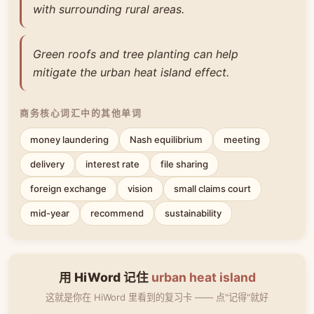
with surrounding rural areas.
Green roofs and tree planting can help
mitigate the urban heat island effect.
商务核心词汇中的其他单词
money laundering
Nash equilibrium
meeting
delivery
interest rate
file sharing
foreign exchange
vision
small claims court
mid-year
recommend
sustainability
用 HiWord 记住
urban heat island
这就是你在 HiWord 里看到的复习卡 —— 点"记得"就好