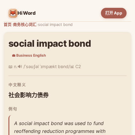
HiWord
打开 App
首页
›
商务核心词汇
›
social impact bond
social impact bond
💼 Business English
📖 n.
🔊 /ˈsəʊʃəl ˈɪmpækt bɒnd/
📊 C2
中文释义
社会影响力债券
例句
A social impact bond was used to fund
reoffending reduction programmes with