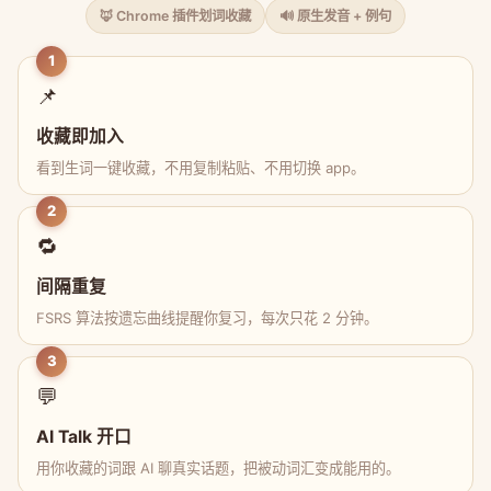
🦊 Chrome 插件划词收藏
🔊 原生发音 + 例句
1
📌
收藏即加入
看到生词一键收藏，不用复制粘贴、不用切换 app。
2
🔁
间隔重复
FSRS 算法按遗忘曲线提醒你复习，每次只花 2 分钟。
3
💬
AI Talk 开口
用你收藏的词跟 AI 聊真实话题，把被动词汇变成能用的。