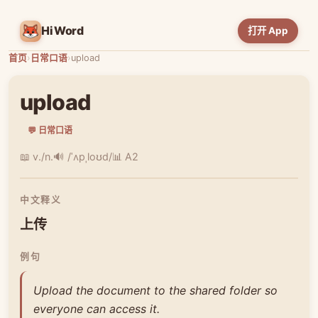
HiWord
打开 App
首页
›
日常口语
›
upload
upload
💬 日常口语
📖 v./n.
🔊 /ˈʌpˌloʊd/
📊 A2
中文释义
上传
例句
Upload the document to the shared folder so
everyone can access it.