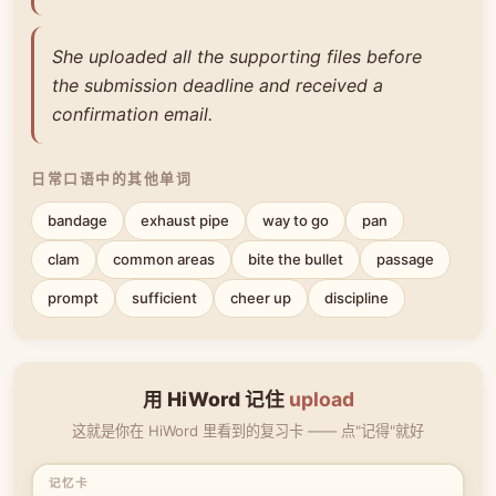
She uploaded all the supporting files before
the submission deadline and received a
confirmation email.
日常口语中的其他单词
bandage
exhaust pipe
way to go
pan
clam
common areas
bite the bullet
passage
prompt
sufficient
cheer up
discipline
用 HiWord 记住
upload
这就是你在 HiWord 里看到的复习卡 —— 点"记得"就好