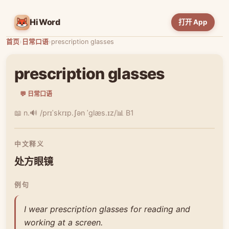
HiWord
打开 App
首页
›
日常口语
›
prescription glasses
prescription glasses
💬 日常口语
📖 n.
🔊 /prɪˈskrɪp.ʃən ˈɡlæs.ɪz/
📊 B1
中文释义
处方眼镜
例句
I wear prescription glasses for reading and
working at a screen.