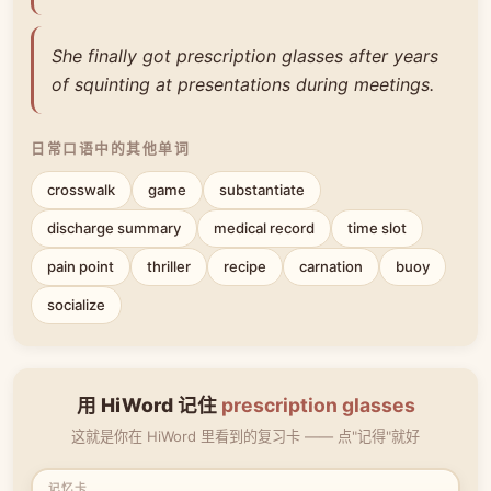
She finally got prescription glasses after years
of squinting at presentations during meetings.
日常口语中的其他单词
crosswalk
game
substantiate
discharge summary
medical record
time slot
pain point
thriller
recipe
carnation
buoy
socialize
用 HiWord 记住
prescription glasses
这就是你在 HiWord 里看到的复习卡 —— 点"记得"就好