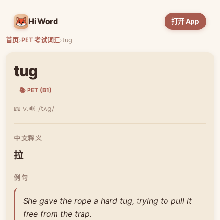
HiWord
打开 App
首页
›
PET 考试词汇
›
tug
tug
📚 PET (B1)
📖 v.
🔊 /tʌɡ/
中文释义
拉
例句
She gave the rope a hard tug, trying to pull it
free from the trap.