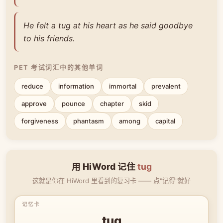
He felt a tug at his heart as he said goodbye
to his friends.
PET 考试词汇中的其他单词
reduce
information
immortal
prevalent
approve
pounce
chapter
skid
forgiveness
phantasm
among
capital
用 HiWord 记住
tug
这就是你在 HiWord 里看到的复习卡 —— 点"记得"就好
tug