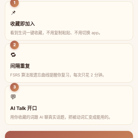
1
📌
收藏即加入
看到生词一键收藏，不用复制粘贴、不用切换 app。
2
🔁
间隔重复
FSRS 算法按遗忘曲线提醒你复习，每次只花 2 分钟。
3
💬
AI Talk 开口
用你收藏的词跟 AI 聊真实话题，把被动词汇变成能用的。