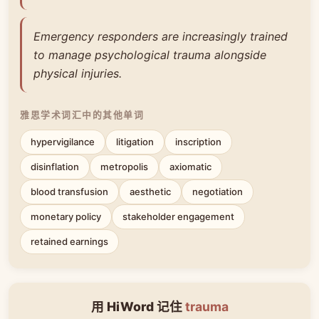
Emergency responders are increasingly trained
to manage psychological trauma alongside
physical injuries.
雅思学术词汇中的其他单词
hypervigilance
litigation
inscription
disinflation
metropolis
axiomatic
blood transfusion
aesthetic
negotiation
monetary policy
stakeholder engagement
retained earnings
用 HiWord 记住
trauma