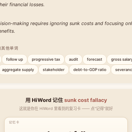
ir financial losses.
ision-making requires ignoring sunk costs and focusing onl
nefits.
的其他单词
follow up
progressive tax
audit
forecast
gross salar
aggregate supply
stakeholder
debt-to-GDP ratio
severan
用 HiWord 记住
sunk cost fallacy
这就是你在 HiWord 里看到的复习卡 —— 点"记得"就好