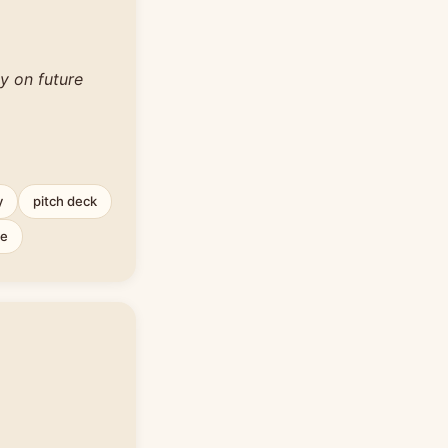
y on future
y
pitch deck
ce