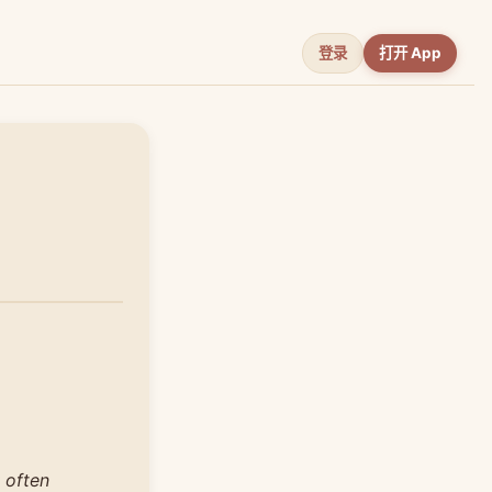
登录
打开 App
 often