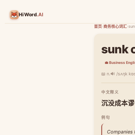
HiWord
.AI
首页
›
商务核心词汇
›
sun
sunk c
💼 Business Engl
📖 n.
🔊 /sʌŋk kɒs
中文释义
沉没成本谬
例句
Companies th