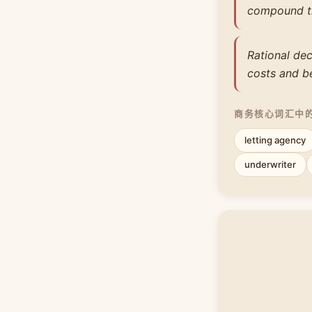
compound the
Rational dec
costs and be
商务核心词汇中
letting agency
underwriter