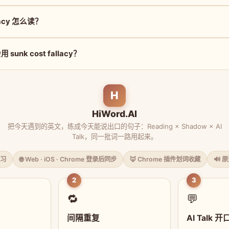
llacy 怎么读？
unk cost fallacy？
H
HiWord.AI
把今天遇到的英文，练成今天能说出口的句子：Reading × Shadow × AI
Talk，同一批词一路用起来。
习
🌐 Web · iOS · Chrome 登录后同步
🦊 Chrome 插件划词收藏
🔊 
2
3
🔁
💬
间隔重复
AI Talk 开