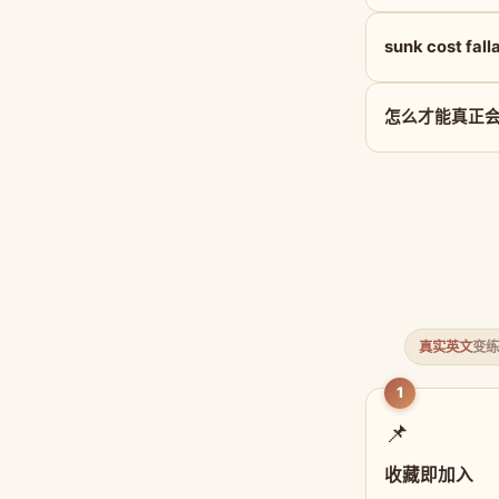
sunk cost fa
怎么才能真正会用 s
真实英文
变练
1
📌
收藏即加入