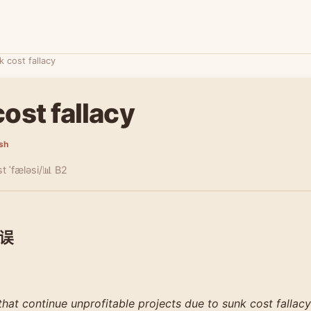
k cost fallacy
ost fallacy
ish
t ˈfæləsi/
📊 B2
误
at continue unprofitable projects due to sunk cost fallacy