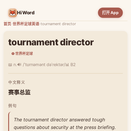
HiWord
打开 App
首页
›
世界杯足球英语
›
tournament director
tournament director
⚽ 世界杯足球
📖 n.
🔊 /ˈtʊrnəmənt dəˈrektər/
📊 B2
中文释义
赛事总监
例句
The tournament director answered tough
questions about security at the press briefing.