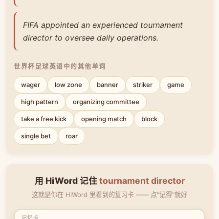
FIFA appointed an experienced tournament
director to oversee daily operations.
世界杯足球英语中的其他单词
wager
low zone
banner
striker
game
high pattern
organizing committee
take a free kick
opening match
block
single bet
roar
用 HiWord 记住
tournament director
这就是你在 HiWord 里看到的复习卡 —— 点"记得"就好