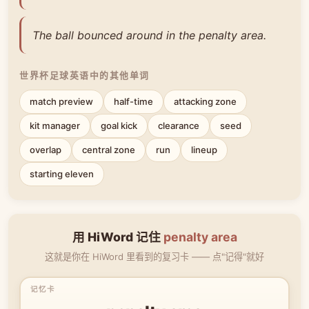
The ball bounced around in the penalty area.
世界杯足球英语中的其他单词
match preview
half-time
attacking zone
kit manager
goal kick
clearance
seed
overlap
central zone
run
lineup
starting eleven
用 HiWord 记住
penalty area
这就是你在 HiWord 里看到的复习卡 —— 点"记得"就好