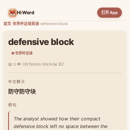
HiWord
打开 App
首页
›
世界杯足球英语
›
defensive block
defensive block
⚽ 世界杯足球
📖 n.
🔊 /dɪˈfensɪv blɑːk/
📊 B2
中文释义
防守防守块
例句
The analyst showed how their compact
defensive block left no space between the