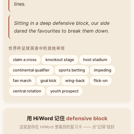
lines.
Sitting in a deep defensive block, our side
dared the favourites to break them down.
世界杯足球英语中的其他单词
claim a cross
knockout stage
host stadium
continental qualifier
sports betting
impeding
fan march
goal kick
wing-back
flick-on
central rotation
youth prospect
用 HiWord 记住
defensive block
这就是你在 HiWord 里看到的复习卡 —— 点"记得"就好