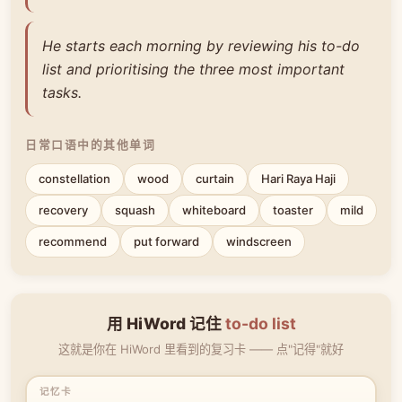
He starts each morning by reviewing his to-do
list and prioritising the three most important
tasks.
日常口语中的其他单词
constellation
wood
curtain
Hari Raya Haji
recovery
squash
whiteboard
toaster
mild
recommend
put forward
windscreen
用 HiWord 记住
to-do list
这就是你在 HiWord 里看到的复习卡 —— 点"记得"就好