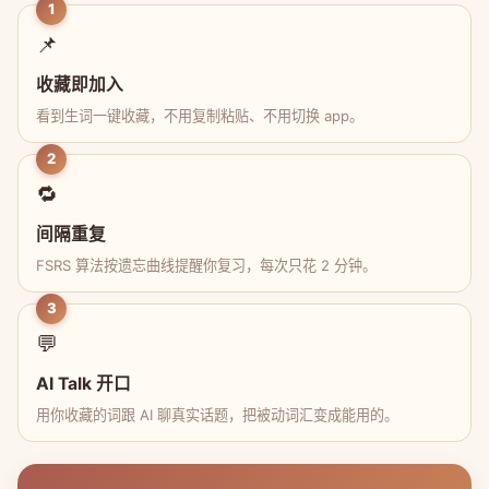
1
📌
收藏即加入
看到生词一键收藏，不用复制粘贴、不用切换 app。
2
🔁
间隔重复
FSRS 算法按遗忘曲线提醒你复习，每次只花 2 分钟。
3
💬
AI Talk 开口
用你收藏的词跟 AI 聊真实话题，把被动词汇变成能用的。