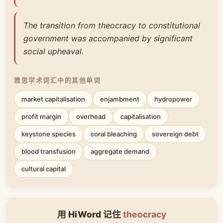
The transition from theocracy to constitutional
government was accompanied by significant
social upheaval.
雅思学术词汇中的其他单词
market capitalisation
enjambment
hydropower
profit margin
overhead
capitalisation
keystone species
coral bleaching
sovereign debt
blood transfusion
aggregate demand
cultural capital
用 HiWord 记住
theocracy