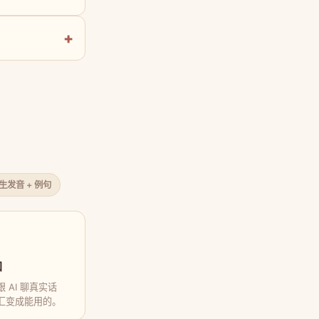
原生发音 + 例句
口
 AI 聊真实话
汇变成能用的。