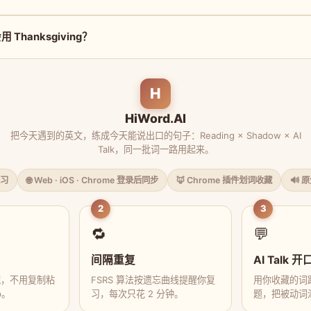
Thanksgiving？
H
HiWord.AI
把今天遇到的英文，练成今天能说出口的句子：Reading × Shadow × AI
Talk，同一批词一路用起来。
习
🌐 Web · iOS · Chrome 登录后同步
🦊 Chrome 插件划词收藏
🔊 
2
3
🔁
💬
间隔重复
AI Talk 开
藏，不用复制粘
FSRS 算法按遗忘曲线提醒你复
用你收藏的词跟
p。
习，每次只花 2 分钟。
题，把被动词