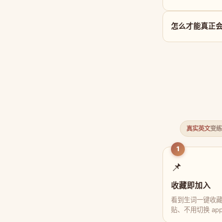
怎么才能真正会用 
真实英文
变练
1
📌
收藏即加入
看到生词一键收
贴、不用切换 ap