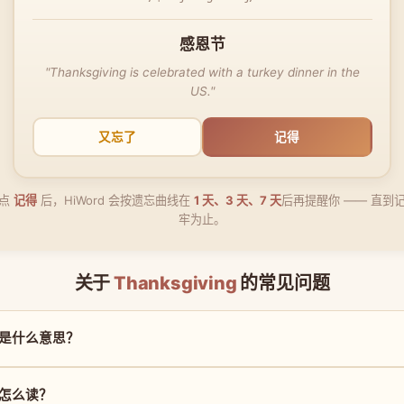
感恩节
"Thanksgiving is celebrated with a turkey dinner in the
US."
又忘了
记得
点
记得
后，HiWord 会按遗忘曲线在
1 天、3 天、7 天
后再提醒你 —— 直到
牢为止。
关于
Thanksgiving
的常见问题
ng 是什么意思？
ng 怎么读？