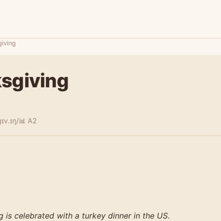
iving
sgiving
ɪv.ɪŋ/
📊 A2
 is celebrated with a turkey dinner in the US.