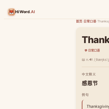
HiWord
.AI
首页
›
日常口语
›
Thanksg
Thank
💬 日常口语
📖 n.
🔊 /ˌθæŋksˈɡ
中文释义
感恩节
例句
Thanksgiving