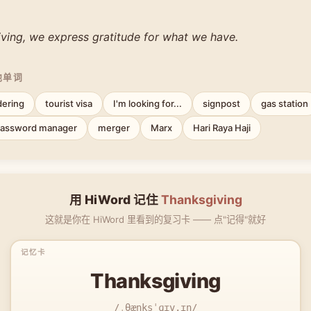
ving, we express gratitude for what we have.
他单词
dering
tourist visa
I'm looking for...
signpost
gas station
assword manager
merger
Marx
Hari Raya Haji
用 HiWord 记住
Thanksgiving
这就是你在 HiWord 里看到的复习卡 —— 点"记得"就好
Thanksgiving
/ˌθæŋksˈɡɪv.ɪŋ/