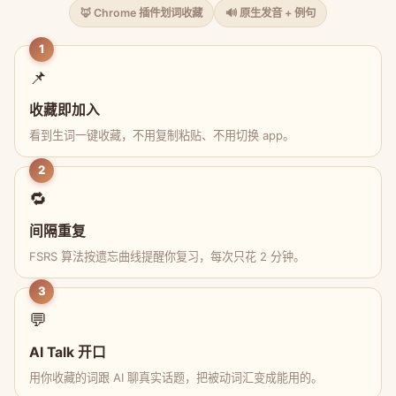
🦊 Chrome 插件划词收藏
🔊 原生发音 + 例句
1
📌
收藏即加入
看到生词一键收藏，不用复制粘贴、不用切换 app。
2
🔁
间隔重复
FSRS 算法按遗忘曲线提醒你复习，每次只花 2 分钟。
3
💬
AI Talk 开口
用你收藏的词跟 AI 聊真实话题，把被动词汇变成能用的。