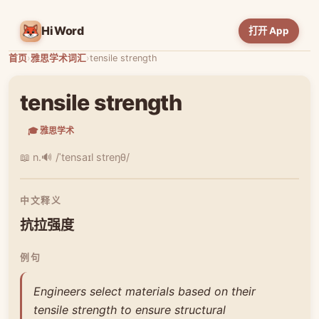
HiWord
打开 App
首页
›
雅思学术词汇
›
tensile strength
tensile strength
🎓 雅思学术
📖 n.
🔊 /ˈtensaɪl streŋθ/
中文释义
抗拉强度
例句
Engineers select materials based on their
tensile strength to ensure structural