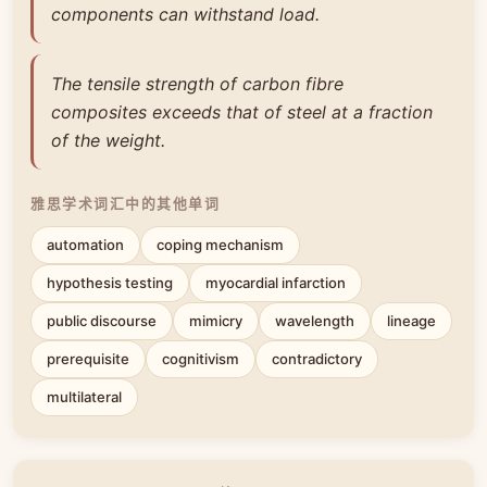
components can withstand load.
The tensile strength of carbon fibre
composites exceeds that of steel at a fraction
of the weight.
雅思学术词汇中的其他单词
automation
coping mechanism
hypothesis testing
myocardial infarction
public discourse
mimicry
wavelength
lineage
prerequisite
cognitivism
contradictory
multilateral