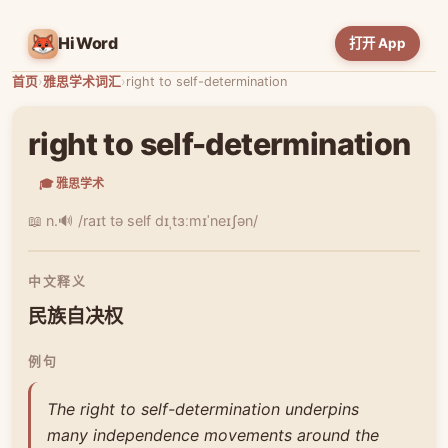
HiWord
打开 App
首页
›
雅思学术词汇
›
right to self-determination
right to self-determination
🎓 雅思学术
📖 n.
🔊 /raɪt tə self dɪˌtɜːmɪˈneɪʃən/
中文释义
民族自决权
例句
The right to self-determination underpins
many independence movements around the