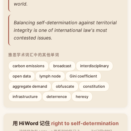
world.
Balancing self-determination against territorial
integrity is one of international law's most
contested issues.
雅思学术词汇中的其他单词
carbon emissions
broadcast
interdisciplinary
open data
lymph node
Gini coefficient
aggregate demand
obfuscate
constitution
infrastructure
deterrence
heresy
用 HiWord 记住
right to self-determination