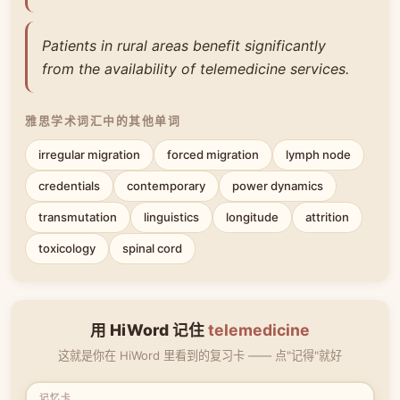
Patients in rural areas benefit significantly
from the availability of telemedicine services.
雅思学术词汇中的其他单词
irregular migration
forced migration
lymph node
credentials
contemporary
power dynamics
transmutation
linguistics
longitude
attrition
toxicology
spinal cord
用 HiWord 记住
telemedicine
这就是你在 HiWord 里看到的复习卡 —— 点"记得"就好