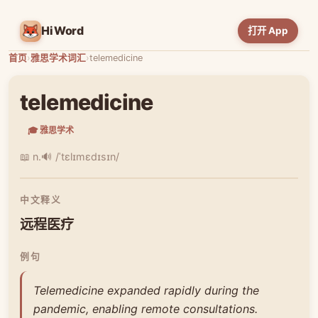
HiWord
打开 App
首页
›
雅思学术词汇
›
telemedicine
telemedicine
🎓 雅思学术
📖 n.
🔊 /ˈtɛlɪmɛdɪsɪn/
中文释义
远程医疗
例句
Telemedicine expanded rapidly during the
pandemic, enabling remote consultations.