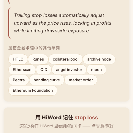
Trailing stop losses automatically adjust
upward as the price rises, locking in profits
while limiting downside exposure.
加密金融术语中的其他单词
HTLC
Runes
collateral pool
archive node
Etherscan
CID
angel investor
moon
Pectra
bonding curve
market order
Ethereum Foundation
用 HiWord 记住
stop loss
这就是你在 HiWord 里看到的复习卡 —— 点"记得"就好