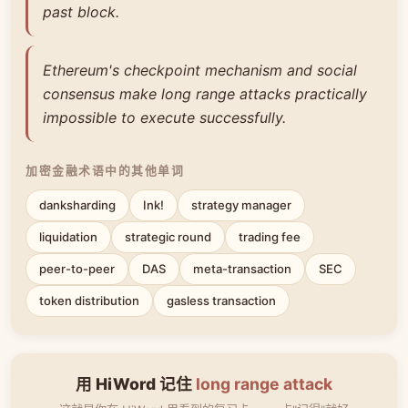
past block.
Ethereum's checkpoint mechanism and social
consensus make long range attacks practically
impossible to execute successfully.
加密金融术语中的其他单词
danksharding
Ink!
strategy manager
liquidation
strategic round
trading fee
peer-to-peer
DAS
meta-transaction
SEC
token distribution
gasless transaction
用 HiWord 记住
long range attack