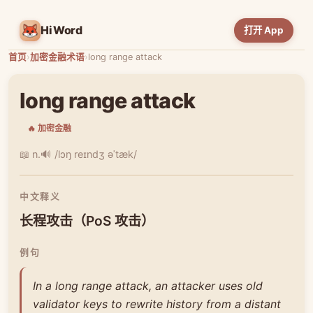
HiWord
打开 App
首页
›
加密金融术语
›
long range attack
long range attack
🔥 加密金融
📖 n.
🔊 /lɔŋ reɪndʒ əˈtæk/
中文释义
长程攻击（PoS 攻击）
例句
In a long range attack, an attacker uses old
validator keys to rewrite history from a distant