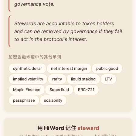
governance vote.
Stewards are accountable to token holders
and can be removed by governance if they fail
to act in the protocol's interest.
加密金融术语中的其他单词
synthetic dollar
net interest margin
public good
implied volatility
rarity
liquid staking
LTV
Maple Finance
Superfluid
ERC-721
passphrase
scalability
用 HiWord 记住
steward