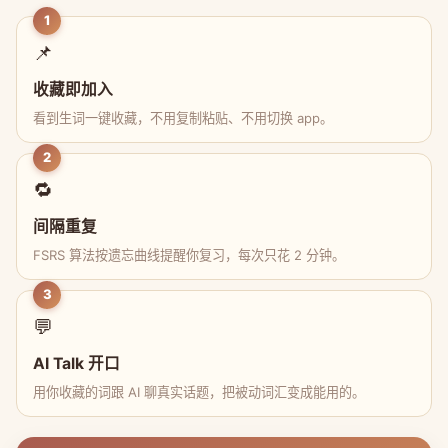
1
📌
收藏即加入
看到生词一键收藏，不用复制粘贴、不用切换 app。
2
🔁
间隔重复
FSRS 算法按遗忘曲线提醒你复习，每次只花 2 分钟。
3
💬
AI Talk 开口
用你收藏的词跟 AI 聊真实话题，把被动词汇变成能用的。