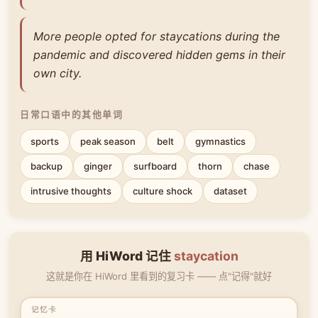
More people opted for staycations during the
pandemic and discovered hidden gems in their
own city.
日常口语中的其他单词
sports
peak season
belt
gymnastics
backup
ginger
surfboard
thorn
chase
intrusive thoughts
culture shock
dataset
用 HiWord 记住
staycation
这就是你在 HiWord 里看到的复习卡 —— 点"记得"就好