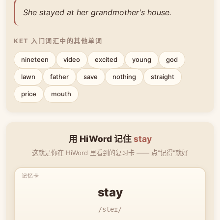
She stayed at her grandmother's house.
KET 入门词汇中的其他单词
nineteen
video
excited
young
god
lawn
father
save
nothing
straight
price
mouth
用 HiWord 记住
stay
这就是你在 HiWord 里看到的复习卡 —— 点"记得"就好
stay
/steɪ/