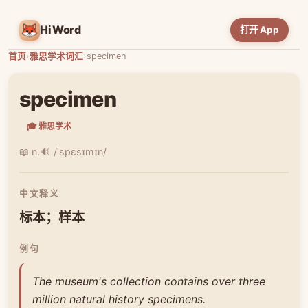
HiWord
打开 App
首页
›
雅思学术词汇
›
specimen
specimen
🎓 雅思学术
📖 n.
🔊 /ˈspɛsɪmɪn/
中文释义
标本；样本
例句
The museum's collection contains over three
million natural history specimens.