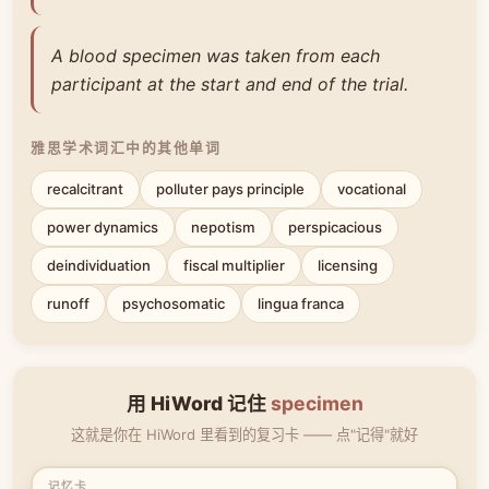
A blood specimen was taken from each
participant at the start and end of the trial.
雅思学术词汇中的其他单词
recalcitrant
polluter pays principle
vocational
power dynamics
nepotism
perspicacious
deindividuation
fiscal multiplier
licensing
runoff
psychosomatic
lingua franca
用 HiWord 记住
specimen
这就是你在 HiWord 里看到的复习卡 —— 点"记得"就好