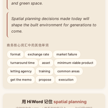
and green space.
Spatial planning decisions made today will
shape the built environment for generations to
come.
商务核心词汇中的其他单词
format
exchange rate
market failure
turnaround time
asset
minimum viable product
letting agency
training
common areas
get the memo
propose
execution
用 HiWord 记住
spatial planning