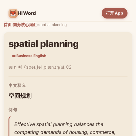
HiWord
打开 App
首页
›
商务核心词汇
›
spatial planning
spatial planning
💼 Business English
📖 n.
🔊 /ˈspeɪ.ʃəl ˌplæn.ɪŋ/
📊 C2
中文释义
空间规划
例句
Effective spatial planning balances the
competing demands of housing, commerce,