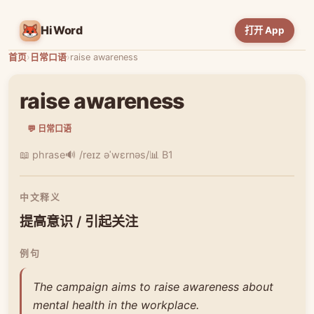
HiWord
打开 App
首页
›
日常口语
›
raise awareness
raise awareness
💬 日常口语
📖 phrase
🔊 /reɪz əˈwɛrnəs/
📊 B1
中文释义
提高意识 / 引起关注
例句
The campaign aims to raise awareness about
mental health in the workplace.