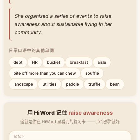
She organised a series of events to raise
awareness about sustainable living in her
community.
日常口语中的其他单词
debt
HR
bucket
breakfast
aisle
bite off more than you can chew
soufflé
landscape
utilities
paddle
truffle
bean
用 HiWord 记住
raise awareness
这就是你在 HiWord 里看到的复习卡 —— 点"记得"就好