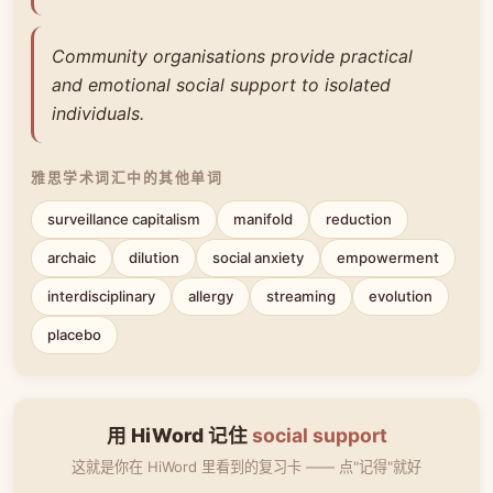
Community organisations provide practical
and emotional social support to isolated
individuals.
雅思学术词汇中的其他单词
surveillance capitalism
manifold
reduction
archaic
dilution
social anxiety
empowerment
interdisciplinary
allergy
streaming
evolution
placebo
用 HiWord 记住
social support
这就是你在 HiWord 里看到的复习卡 —— 点"记得"就好