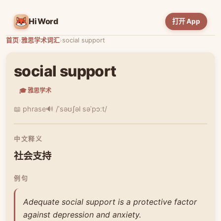
HiWord
打开 App
首页
›
雅思学术词汇
›
social support
social support
🎓 雅思学术
📖 phrase
🔊 /ˈsəʊʃəl səˈpɔːt/
中文释义
社会支持
例句
Adequate social support is a protective factor
against depression and anxiety.