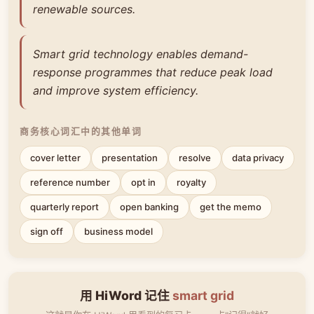
renewable sources.
Smart grid technology enables demand-
response programmes that reduce peak load
and improve system efficiency.
商务核心词汇中的其他单词
cover letter
presentation
resolve
data privacy
reference number
opt in
royalty
quarterly report
open banking
get the memo
sign off
business model
用 HiWord 记住
smart grid