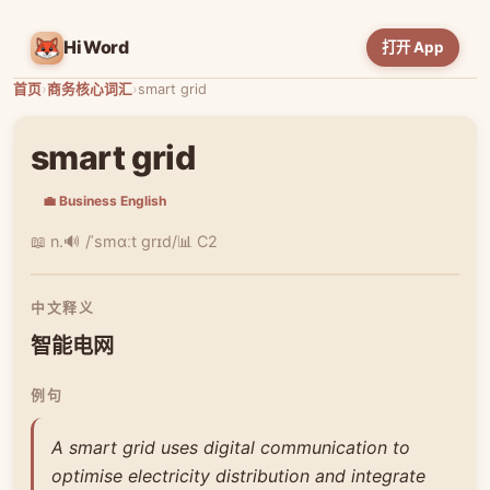
HiWord
打开 App
首页
›
商务核心词汇
›
smart grid
smart grid
💼 Business English
📖 n.
🔊 /ˈsmɑːt ɡrɪd/
📊 C2
中文释义
智能电网
例句
A smart grid uses digital communication to
optimise electricity distribution and integrate