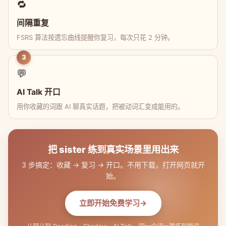
🔁
间隔重复
FSRS 算法按遗忘曲线提醒你复习，每次只花 2 分钟。
3
💬
AI Talk 开口
用你收藏的词跟 AI 聊真实话题，把被动词汇变成能用的。
把 sister 练到真实场景里用出来
3 步搞定：收藏 → 复习 → 开口。不用下载，打开网页就开
始。
立即开始免费学习