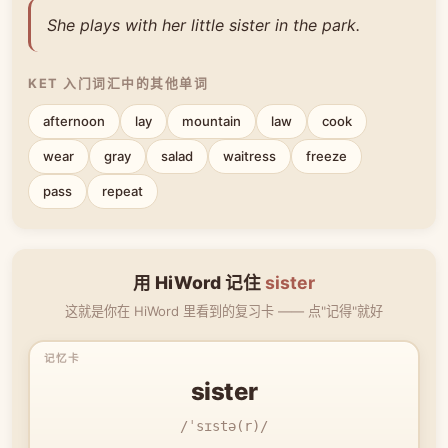
She plays with her little sister in the park.
KET 入门词汇中的其他单词
afternoon
lay
mountain
law
cook
wear
gray
salad
waitress
freeze
pass
repeat
用 HiWord 记住
sister
这就是你在 HiWord 里看到的复习卡 —— 点"记得"就好
sister
/ˈsɪstə(r)/