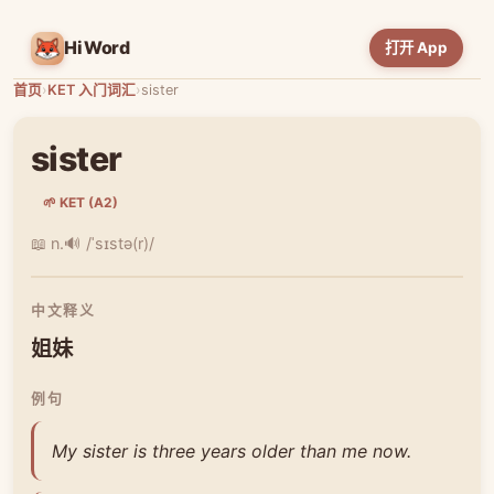
HiWord
打开 App
首页
›
KET 入门词汇
›
sister
sister
🌱 KET (A2)
📖 n.
🔊 /ˈsɪstə(r)/
中文释义
姐妹
例句
My sister is three years older than me now.