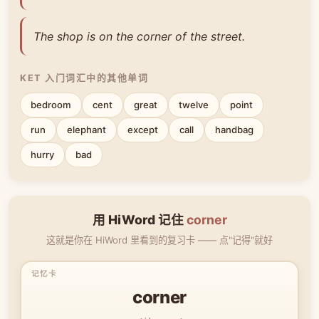
The shop is on the corner of the street.
KET 入门词汇中的其他单词
bedroom
cent
great
twelve
point
run
elephant
except
call
handbag
hurry
bad
用 HiWord 记住
corner
这就是你在 HiWord 里看到的复习卡 —— 点"记得"就好
corner