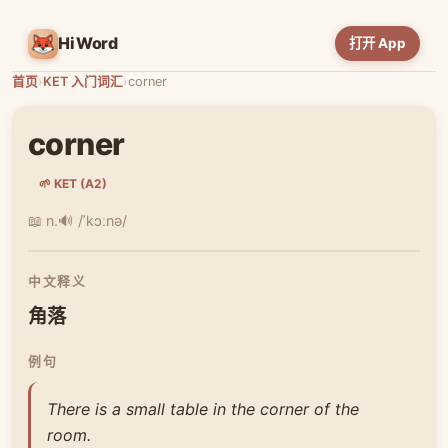
HiWord
打开 App
首页
›
KET 入门词汇
›
corner
corner
🌱 KET (A2)
📖 n.
🔊 /ˈkɔːnə/
中文释义
角落
例句
There is a small table in the corner of the
room.