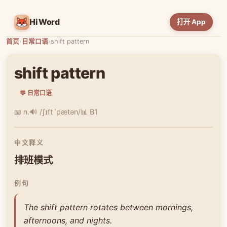
HiWord
打开 App
首页
›
日常口语
›
shift pattern
shift pattern
💬 日常口语
📖 n.
🔊 /ʃɪft ˈpætən/
📊 B1
中文释义
排班模式
例句
The shift pattern rotates between mornings,
afternoons, and nights.