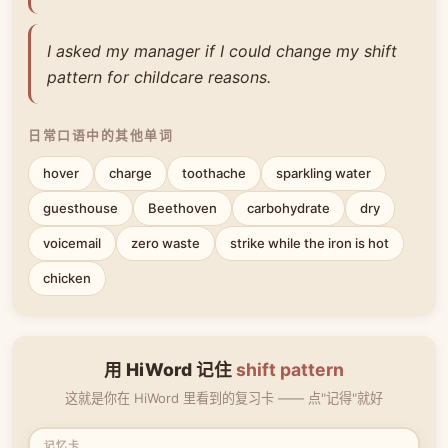
I asked my manager if I could change my shift
pattern for childcare reasons.
日常口语中的其他单词
hover
charge
toothache
sparkling water
guesthouse
Beethoven
carbohydrate
dry
voicemail
zero waste
strike while the iron is hot
chicken
用 HiWord 记住
shift pattern
这就是你在 HiWord 里看到的复习卡 —— 点"记得"就好