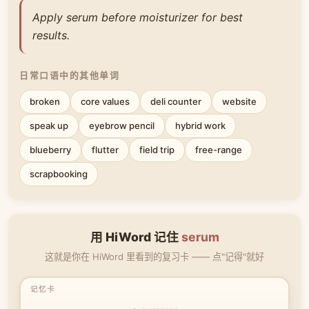
Apply serum before moisturizer for best
results.
日常口语中的其他单词
broken
core values
deli counter
website
speak up
eyebrow pencil
hybrid work
blueberry
flutter
field trip
free-range
scrapbooking
用 HiWord 记住
serum
这就是你在 HiWord 里看到的复习卡 —— 点"记得"就好