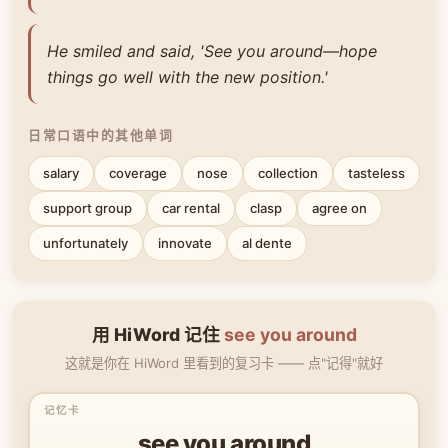
He smiled and said, 'See you around—hope
things go well with the new position.'
日常口语中的其他单词
salary
coverage
nose
collection
tasteless
support group
car rental
clasp
agree on
unfortunately
innovate
al dente
用 HiWord 记住
see you around
这就是你在 HiWord 里看到的复习卡 —— 点"记得"就好
see you around