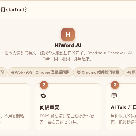
starfruit？
H
HiWord.AI
把今天遇到的英文，练成今天能说出口的句子：Reading × Shadow × AI
Talk，同一批词一路用起来。
习
🌐 Web · iOS · Chrome 登录后同步
🦊 Chrome 插件划词收藏
🔊 
2
3
🔁
💬
间隔重复
AI Talk 开
藏，不用复制粘
FSRS 算法按遗忘曲线提醒你复
用你收藏的词跟
p。
习，每次只花 2 分钟。
题，把被动词