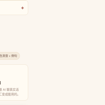
原生发音 + 例句
口
 AI 聊真实话
汇变成能用的。