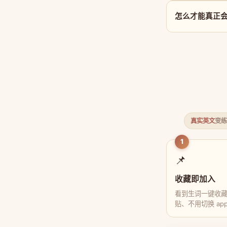
怎么才能真正会用 
真实英文
变练
1
📌
收藏即加入
看到生词一键收
贴、不用切换 ap