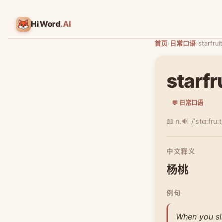
HiWord
.AI
首页
›
日常口语
›
starfrui
starfr
💬 日常口语
📖 n.
🔊 /ˈstɑːfruːt
中文释义
杨桃
例句
When you sli