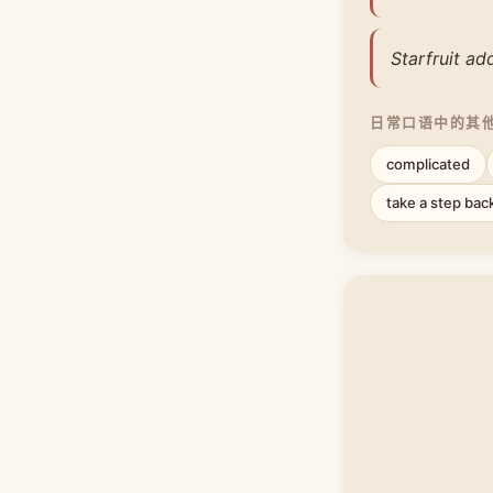
Starfruit ad
日常口语中的其
complicated
take a step bac