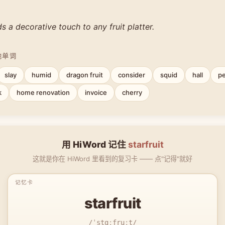
ds a decorative touch to any fruit platter.
他单词
slay
humid
dragon fruit
consider
squid
hall
pe
k
home renovation
invoice
cherry
用 HiWord 记住
starfruit
这就是你在 HiWord 里看到的复习卡 —— 点"记得"就好
starfruit
/ˈstɑːfruːt/