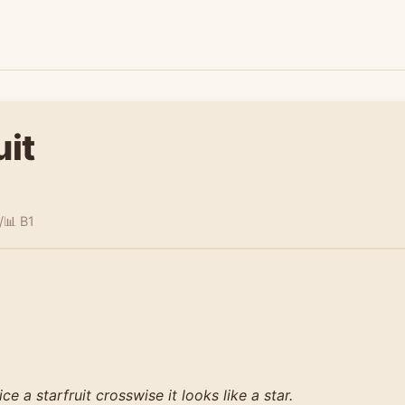
t
uit
/
📊 B1
ce a starfruit crosswise it looks like a star.