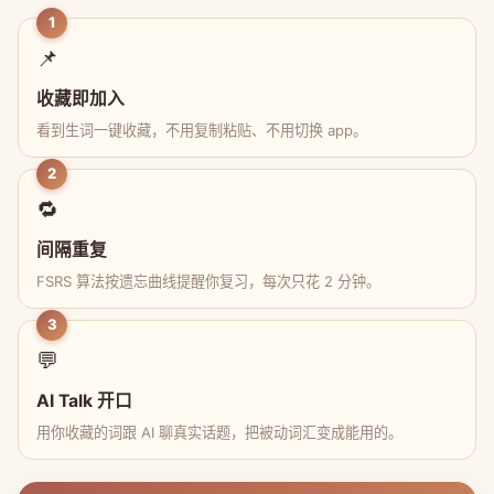
1
📌
收藏即加入
看到生词一键收藏，不用复制粘贴、不用切换 app。
2
🔁
间隔重复
FSRS 算法按遗忘曲线提醒你复习，每次只花 2 分钟。
3
💬
AI Talk 开口
用你收藏的词跟 AI 聊真实话题，把被动词汇变成能用的。