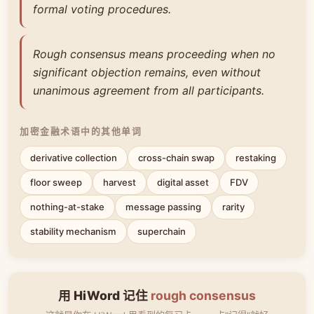
formal voting procedures.
Rough consensus means proceeding when no
significant objection remains, even without
unanimous agreement from all participants.
加密金融术语中的其他单词
derivative collection
cross-chain swap
restaking
floor sweep
harvest
digital asset
FDV
nothing-at-stake
message passing
rarity
stability mechanism
superchain
用 HiWord 记住
rough consensus