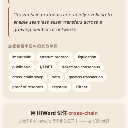
Cross-chain protocols are rapidly evolving to
enable seamless asset transfers across a
growing number of networks.
加密金融术语中的其他单词
immutable
stratum protocol
liquidation
public sale
1/1 NFT
Nakamoto consensus
cross-chain swap
veto
gasless transaction
proof of reserves
keystore
Slither
用 HiWord 记住
cross-chain
这就是你在 HiWord 里看到的复习卡 —— 点"记得"就好