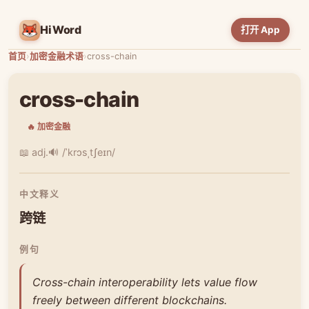
HiWord
打开 App
首页
›
加密金融术语
›
cross-chain
cross-chain
🔥 加密金融
📖 adj.
🔊 /ˈkrɔsˌtʃeɪn/
中文释义
跨链
例句
Cross-chain interoperability lets value flow
freely between different blockchains.